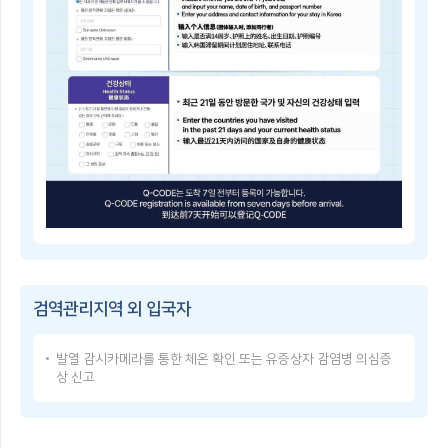
子
쳐
检
검
疫
역
登
관
记
리
指
지
南
역
Q-
및
CODE
중
란?
점
휴
검
대
역
폰
관
등
리
으
Q-
지
로
CODE
역
건
이
을
강
용
지
상
방
정
태
검역관리지역 외 입국자
법
·
를
Q-
해
입
CODE
제
력
발열 감시카메라를 통한 체온 확인 또는 유증상자 감염병 의심증
USER
함
한
상 신고
GUIDE
검
후,
Q-
역
발
CODE
관
급
使
리
받
用
지