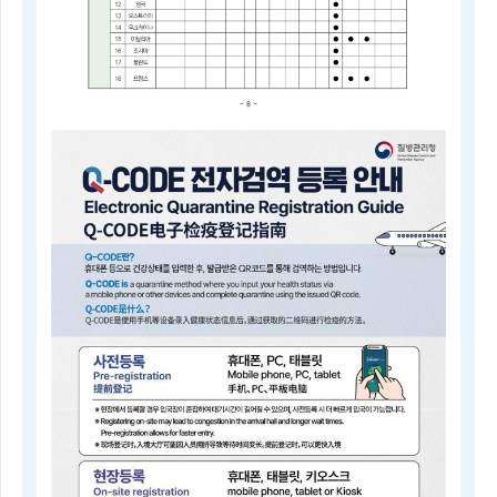
2025
년
4
분
기
중
점
검
역
관
리
지
역
및
검
역
관
리
지
역
안