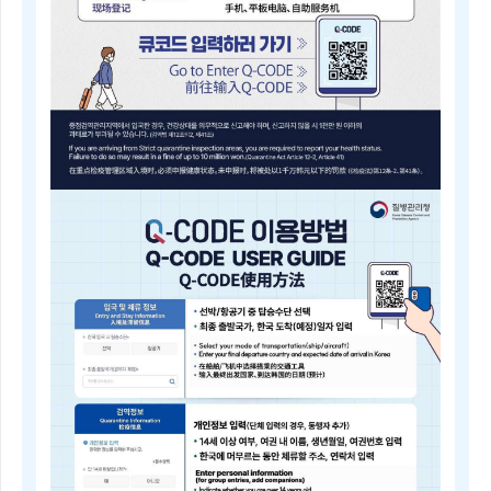
내
근
거
(검
역
법
제
5
조)
질
병
Q-
관
CODE
리
전
청
자
장
검
은
역
검
등
역
록
전
안
문
내
위
Electronic
원
Quarantine
회
Registration
의
Guide
심
Q-
의
CODE
를
电
거