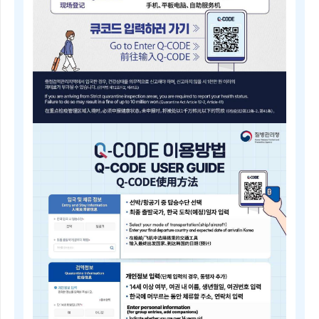
내
근
거
(검
역
법
제
5
조)
질
병
Q-
관
CODE
리
전
청
자
장
검
은
역
검
등
역
록
전
안
문
내
위
Electronic
원
Quarantine
회
Registration
의
Guide
심
Q-
의
CODE
를
电
거