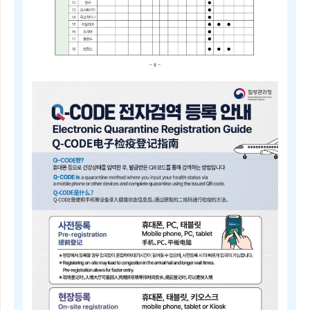
2025
년
4
분
기
중
점
검
역
관
리
지
역
및
검
역
관
리
지
역
안