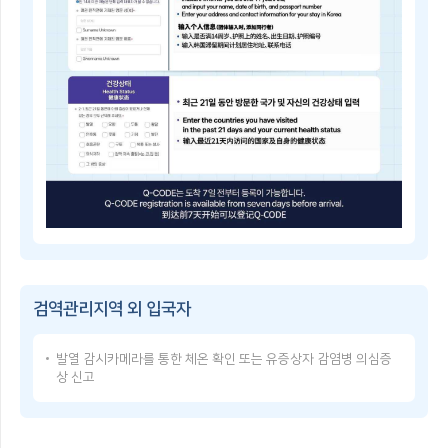
子
쳐
检
검
疫
역
登
관
记
리
指
지
南
역
Q-
및
CODE
중
란?
점
휴
검
대
역
폰
관
등
리
으
Q-
지
로
CODE
역
건
이
을
강
용
지
상
방
정
태
검역관리지역 외 입국자
법
·
를
Q-
해
입
CODE
제
력
발열 감시카메라를 통한 체온 확인 또는 유증상자 감염병 의심증
USER
함
한
상 신고
GUIDE
검
후,
Q-
역
발
CODE
관
급
使
리
받
用
지