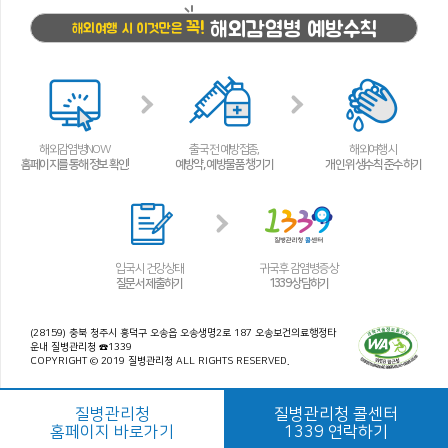
해외감염병 예방수칙
꼭!
해외여행 시 이것만은
해외감염병NOW
출국 전 예방접종,
해외여행 시
홈페이지를 통해 정보 확인!
예방약, 예방물품 챙기기
개인 위생수칙 준수하기
입국 시 건강상태
귀국 후 감염병 증상
질문서 제출하기
1339 상담하기
(28159) 충북 청주시 흥덕구 오송읍 오송생명2로 187 오송보건의료행정타
운내 질병관리청 ☎1339
COPYRIGHT © 2019 질병관리청 ALL RIGHTS RESERVED.
질병관리청
질병관리청 콜센터
홈페이지 바로가기
1339 연락하기