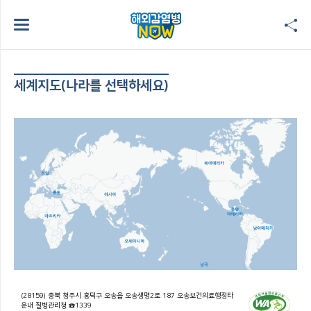
세계지도(나라를 선택하세요)
(28159) 충북 청주시 흥덕구 오송읍 오송생명2로 187 오송보건의료행정타
운내 질병관리청 ☎1339