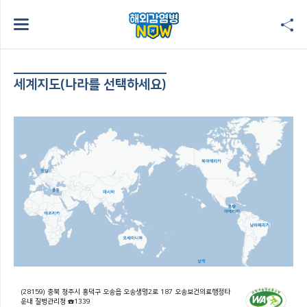
세계지도(나라를 선택하세요)
(28159) 충북 청주시 흥덕구 오송읍 오송생명2로 187 오송보건의료행정타
운내 질병관리청 ☎1339