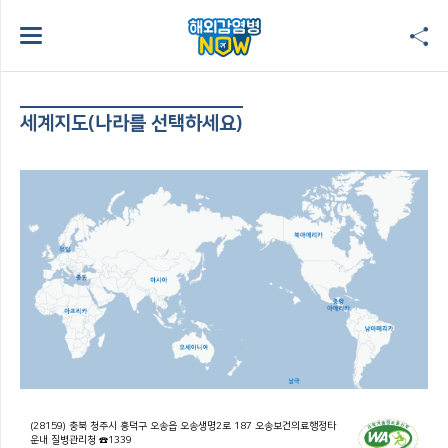
세계지도(나라를 선택하세요)
(28159) 충북 청주시 흥덕구 오송읍 오송생명2로 187 오송보건의료행정타
운내 질병관리청 ☎1339