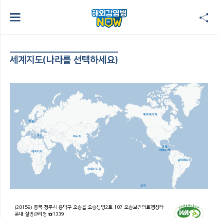
세계지도(나라를 선택하세요)
(28159) 충북 청주시 흥덕구 오송읍 오송생명2로 187 오송보건의료행정타
운내 질병관리청 ☎1339