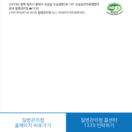
(28159) 충북 청주시 흥덕구 오송읍 오송생명2로 187 오송보건의료행정타
운내 질병관리청 ☎1339
COPYRIGHT © 2019 질병관리청 ALL RIGHTS RESERVED.
질병관리청
질병관리청 콜센터
홈페이지 바로가기
1339 연락하기