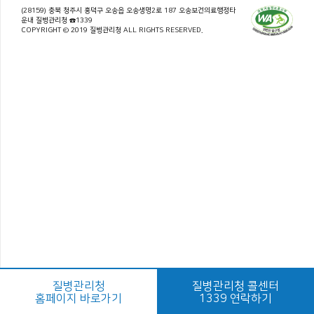
(28159) 충북 청주시 흥덕구 오송읍 오송생명2로 187 오송보건의료행정타
운내 질병관리청 ☎1339
COPYRIGHT © 2019 질병관리청 ALL RIGHTS RESERVED.
질병관리청
질병관리청 콜센터
홈페이지 바로가기
1339 연락하기