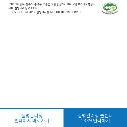
(28159) 충북 청주시 흥덕구 오송읍 오송생명2로 187 오송보건의료행정타
운내 질병관리청 ☎1339
COPYRIGHT © 2019 질병관리청 ALL RIGHTS RESERVED.
질병관리청
질병관리청 콜센터
홈페이지 바로가기
1339 연락하기