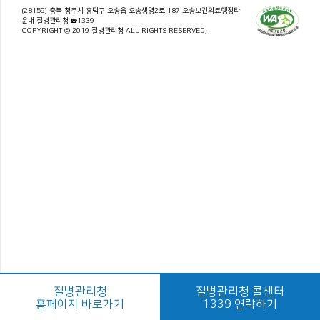
(28159) 충북 청주시 흥덕구 오송읍 오송생명2로 187 오송보건의료행정타
운내 질병관리청 ☎1339
COPYRIGHT © 2019 질병관리청 ALL RIGHTS RESERVED.
질병관리청
질병관리청 콜센터
홈페이지 바로가기
1339 연락하기