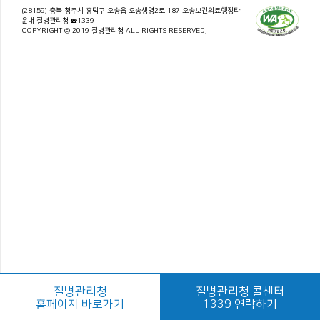
(28159) 충북 청주시 흥덕구 오송읍 오송생명2로 187 오송보건의료행정타
운내 질병관리청 ☎1339
COPYRIGHT © 2019 질병관리청 ALL RIGHTS RESERVED.
질병관리청
질병관리청 콜센터
홈페이지 바로가기
1339 연락하기