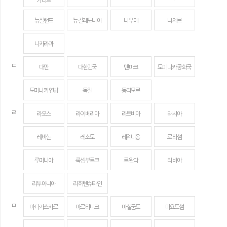
카리브
뉴질랜드
뉴칼레도니아
니우에
니제르
니카라과
ㄷ
대만
대한민국
덴마크
도미니카 공화국
도미니카 연방
독일
동티모르
ㄹ
라오스
라이베리아
라트비아
러시아
레바논
레소토
레위니옹
로타섬
루마니아
룩셈부르크
르완다
리비아
리투아니아
리히텐슈타인
ㅁ
마다가스카르
마르티니크
마셜군도
마요트섬