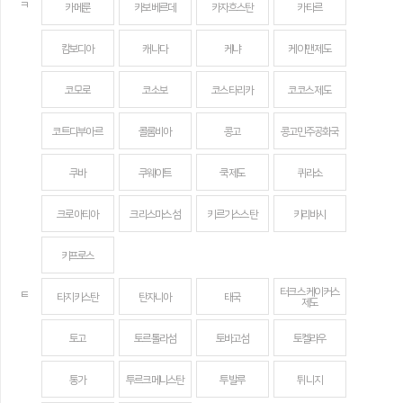
ㅋ
카메룬
카보베르데
카자흐스탄
카타르
캄보디아
캐나다
케냐
케이맨 제도
코모로
코소보
코스타리카
코코스 제도
코트디부아르
콜롬비아
콩고
콩고민주공화국
쿠바
쿠웨이트
쿡 제도
퀴라소
크로아티아
크리스마스섬
키르기스스탄
키리바시
키프로스
터크스 케이커스
ㅌ
타지키스탄
탄자니아
태국
제도
토고
토르톨라섬
토바고섬
토켈라우
통가
투르크메니스탄
투발루
튀니지