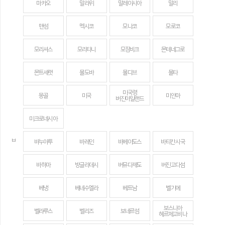
마카오
말라위
말레이시아
말리
맨섬
멕시코
모나코
모로코
모리셔스
모리타니
모잠비크
몬테네그로
몬트세랫
몰도바
몰디브
몰타
미국령
몽골
미국
미얀마
버진아일랜드
미크로네시아
ㅂ
바누아투
바레인
바베이도스
바티칸 시국
바하마
방글라데시
버뮤다제도
버진고다섬
베냉
베네수엘라
베트남
벨기에
보스니아
벨라루스
벨리즈
보네르섬
헤르체고비나