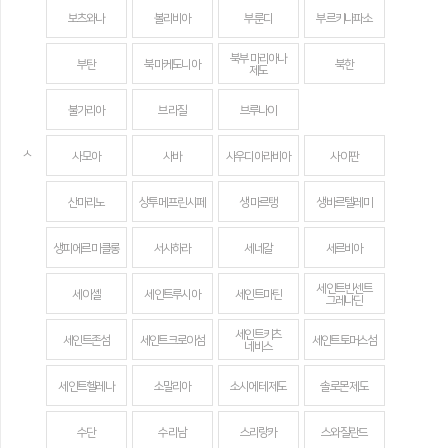
보츠와나
볼리비아
부룬디
부르키나파소
북부 마리아나
부탄
북마케도니아
북한
제도
불가리아
브라질
브루나이
ㅅ
사모아
사바
사우디아라비아
사이판
산마리노
상투메 프린시페
생 마르탱
생바르텔레미
생피에르 미클롱
서사하라
세네갈
세르비아
세인트빈센트
세이셸
세인트루시아
세인트마틴
그레나딘
세인트키츠
세인트존섬
세인트크로이섬
세인트토머스섬
네비스
세인트헬레나
소말리아
소시에테 제도
솔로몬 제도
수단
수리남
스리랑카
스와질란드