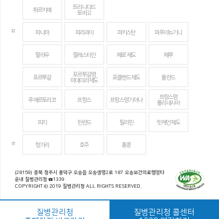
트리니다드
튀르키예
토바고
ㅍ
파나마
파라과이
파키스탄
파푸아뉴기니
팔라우
팔레스타인
페로 제도
페루
포르투갈령
포르투갈
포클랜드 제도
폴란드
마데이라 제도
프랑스령
푸에르토리코
프랑스
프랑스령 기아나
폴리네시아
피지
핀란드
필리핀
핏케언 제도
ㅎ
헝가리
호주
홍콩
(28159) 충북 청주시 흥덕구 오송읍 오송생명2로 187 오송보건의료행정타
운내 질병관리청 ☎1339
COPYRIGHT © 2019 질병관리청 ALL RIGHTS RESERVED.
질병관리청
질병관리청 콜센터