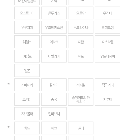
버진아일랜드
지역
오스트리아
온두라스
요르단
우간다
우루과이
우즈베키스탄
우크라이나
웨이크섬
웨일스
이라크
이란
이스라엘
이집트
이탈리아
인도
인도네시아
일본
ㅈ
자메이카
잠비아
저지섬
적도 기니
중앙아프리카
조지아
중국
지부티
공화국
지브롤터
짐바브웨
ㅊ
차드
체코
칠레