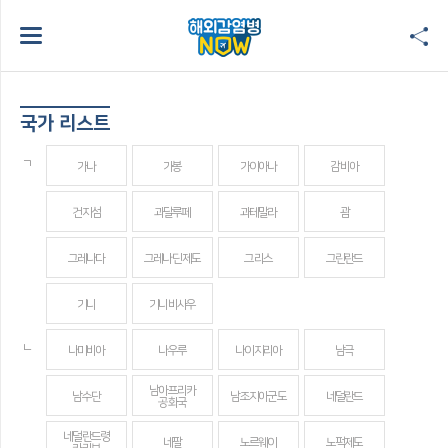
국가 리스트
ㄱ
가나
가봉
가이아나
감비아
건지섬
과달루페
과테말라
괌
그레나다
그레나딘 제도
그리스
그린란드
기니
기니비사우
ㄴ
나미비아
나우루
나이지리아
남극
남아프리카
남수단
남조지아군도
네덜란드
공화국
네덜란드령
네팔
노르웨이
노퍽제도