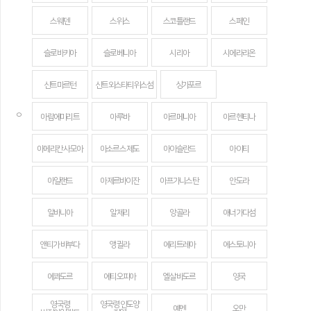
스웨덴
스위스
스코틀랜드
스페인
슬로바키아
슬로베니아
시리아
시에라리온
신트마르턴
신트외스타티위스섬
싱가포르
ㅇ
아랍에미리트
아루바
아르메니아
아르헨티나
아메리칸 사모아
아소르스 제도
아이슬란드
아이티
아일랜드
아제르바이잔
아프가니스탄
안도라
알바니아
알제리
앙골라
애너가다섬
앤티가 바부다
앵귈라
에리트레아
에스토니아
에콰도르
에티오피아
엘살바도르
영국
영국령
영국령 인도양
예멘
오만