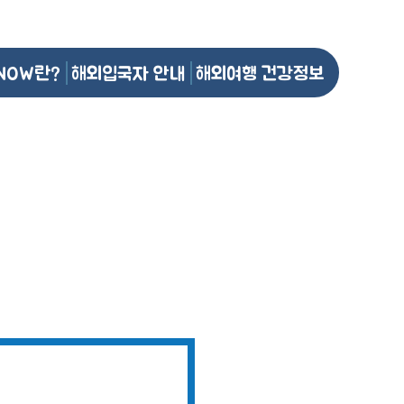
NOW란?
해외입국자 안내
해외여행 건강정보