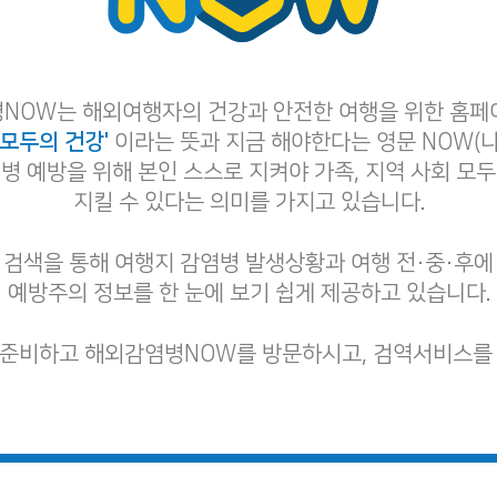
NOW는 해외여행자의 건강과 안전한 여행을 위한 홈페
 모두의 건강'
이라는 뜻과 지금 해야한다는 영문 NOW(
병 예방을 위해 본인 스스로 지켜야 가족, 지역 사회 모
지킬 수 있다는 의미를 가지고 있습니다.
 검색을 통해 여행지 감염병 발생상황과 여행 전·중·후에
예방주의 정보를 한 눈에 보기 쉽게 제공하고 있습니다.
준비하고 해외감염병NOW를 방문하시고, 검역서비스를