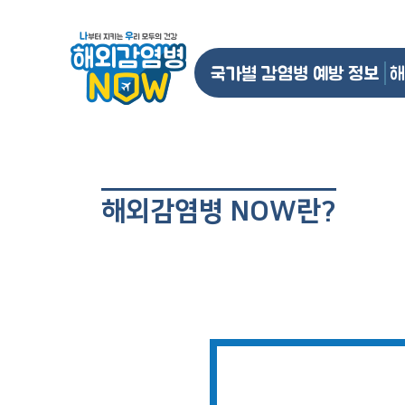
국가별 감염병 예방 정보
해
해외감염병 NOW란?