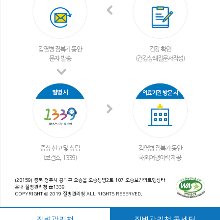
감염병 잠복기 동안
건강 확인
문자 발송
(건강상태질문서작성)
증상 신고 및 상담
감염병 잠복기 동안
(보건소, 1339)
해외여행이력 제공
(28159) 충북 청주시 흥덕구 오송읍 오송생명2로 187 오송보건의료행정타
운내 질병관리청 ☎1339
COPYRIGHT © 2019 질병관리청 ALL RIGHTS RESERVED.