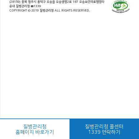
(28159) 충북 청주시 흥덕구 오송읍 오송생명2로 187 오송보건의료행정타
운내 질병관리청 ☎1339
COPYRIGHT © 2019 질병관리청 ALL RIGHTS RESERVED.
질병관리청
질병관리청 콜센터
홈페이지 바로가기
1339 연락하기