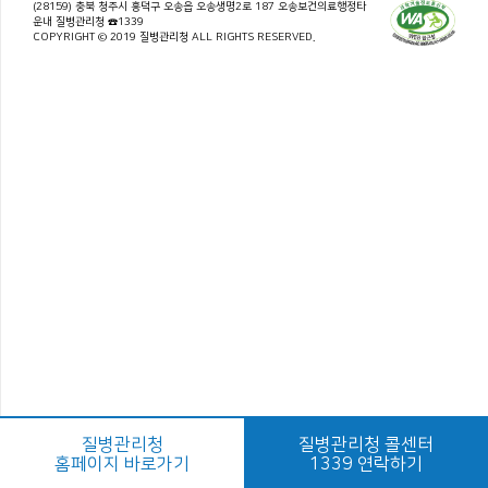
(28159) 충북 청주시 흥덕구 오송읍 오송생명2로 187 오송보건의료행정타
운내 질병관리청 ☎1339
COPYRIGHT © 2019 질병관리청 ALL RIGHTS RESERVED.
질병관리청
질병관리청 콜센터
홈페이지 바로가기
1339 연락하기