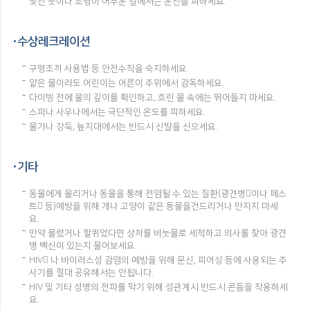
낯선 곳이나 조명이 어두운 길에서는 운전을 피하세요.
수상레크레이션
구명조끼 사용법 등 안전수칙을 숙지하세요.
얕은 물이라도 어린이는 어른이 주위에서 감독하세요.
다이빙 전에 물의 깊이를 확인하고, 흐린 물 속에는 뛰어들지 마세요.
스파나 사우나에서는 극단적인 온도를 피하세요.
물가나 강둑, 늪지대에서는 반드시 신발을 신으세요.
기타
동물에게 물리거나 동물을 통해 전염될 수 있는 질환(광견병이나 페스
트 등)예방을 위해 개나 고양이 같은 동물을건드리거나 만지지 마세
요.
만약 물렸거나 할퀴었다면 상처를 비눗물로 세척하고 의사를 찾아 광견
병 백신이 있는지 물어보세요.
HIV 나 바이러스성 감염의 예방을 위해 문신, 피어싱 등에 사용되는 주
사기를 절대 공유해서는 안됩니다.
HIV 및 기타 성병의 전파를 막기 위해 성관계시 반드시 콘돔을 착용하세
요.