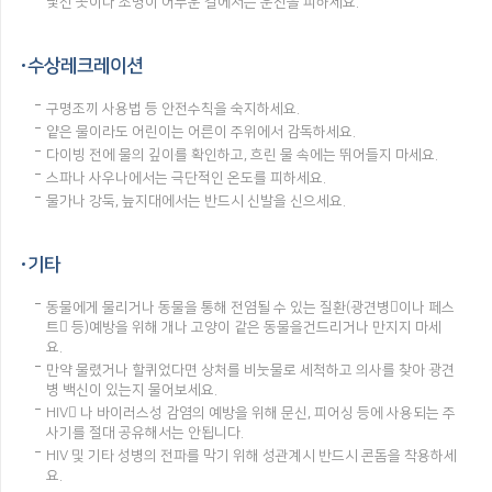
낯선 곳이나 조명이 어두운 길에서는 운전을 피하세요.
수상레크레이션
구명조끼 사용법 등 안전수칙을 숙지하세요.
얕은 물이라도 어린이는 어른이 주위에서 감독하세요.
다이빙 전에 물의 깊이를 확인하고, 흐린 물 속에는 뛰어들지 마세요.
스파나 사우나에서는 극단적인 온도를 피하세요.
물가나 강둑, 늪지대에서는 반드시 신발을 신으세요.
기타
동물에게 물리거나 동물을 통해 전염될 수 있는 질환(광견병이나 페스
트 등)예방을 위해 개나 고양이 같은 동물을건드리거나 만지지 마세
요.
만약 물렸거나 할퀴었다면 상처를 비눗물로 세척하고 의사를 찾아 광견
병 백신이 있는지 물어보세요.
HIV 나 바이러스성 감염의 예방을 위해 문신, 피어싱 등에 사용되는 주
사기를 절대 공유해서는 안됩니다.
HIV 및 기타 성병의 전파를 막기 위해 성관계시 반드시 콘돔을 착용하세
요.