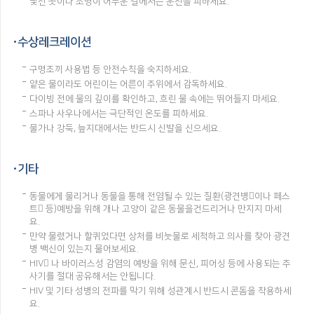
낯선 곳이나 조명이 어두운 길에서는 운전을 피하세요.
수상레크레이션
구명조끼 사용법 등 안전수칙을 숙지하세요.
얕은 물이라도 어린이는 어른이 주위에서 감독하세요.
다이빙 전에 물의 깊이를 확인하고, 흐린 물 속에는 뛰어들지 마세요.
스파나 사우나에서는 극단적인 온도를 피하세요.
물가나 강둑, 늪지대에서는 반드시 신발을 신으세요.
기타
동물에게 물리거나 동물을 통해 전염될 수 있는 질환(광견병이나 페스
트 등)예방을 위해 개나 고양이 같은 동물을건드리거나 만지지 마세
요.
만약 물렸거나 할퀴었다면 상처를 비눗물로 세척하고 의사를 찾아 광견
병 백신이 있는지 물어보세요.
HIV 나 바이러스성 감염의 예방을 위해 문신, 피어싱 등에 사용되는 주
사기를 절대 공유해서는 안됩니다.
HIV 및 기타 성병의 전파를 막기 위해 성관계시 반드시 콘돔을 착용하세
요.