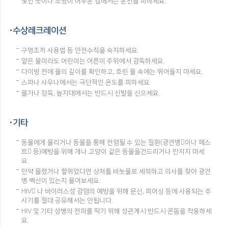
낯선 곳이나 조명이 어두운 길에서는 운전을 피하세요.
수상레크레이션
구명조끼 사용법 등 안전수칙을 숙지하세요.
얕은 물이라도 어린이는 어른이 주위에서 감독하세요.
다이빙 전에 물의 깊이를 확인하고, 흐린 물 속에는 뛰어들지 마세요.
스파나 사우나에서는 극단적인 온도를 피하세요.
물가나 강둑, 늪지대에서는 반드시 신발을 신으세요.
기타
동물에게 물리거나 동물을 통해 전염될 수 있는 질환(광견병이나 페스
트 등)예방을 위해 개나 고양이 같은 동물을건드리거나 만지지 마세
요.
만약 물렸거나 할퀴었다면 상처를 비눗물로 세척하고 의사를 찾아 광견
병 백신이 있는지 물어보세요.
HIV 나 바이러스성 감염의 예방을 위해 문신, 피어싱 등에 사용되는 주
사기를 절대 공유해서는 안됩니다.
HIV 및 기타 성병의 전파를 막기 위해 성관계시 반드시 콘돔을 착용하세
요.