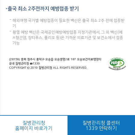
출국 최소 2주전까지 예방접종 받기
해외여행 국가별 예방접종이 필요한 백신은 출국 최소 2주 전에 접종받
기
황열 예방 백신은 국제공인예방예방접종 지정기관에서, 그 외 백신(예:
A형간염, 장티푸스, 폴리오 등)은 가까운 의료기관 및 보건소에서 접종
가능
(28159) 충북 청주시 흥덕구 오송읍 오송생명2로 187 오송보건의료행정타
운내 질병관리청 ☎1339
COPYRIGHT © 2019 질병관리청 ALL RIGHTS RESERVED.
질병관리청
질병관리청 콜센터
홈페이지 바로가기
1339 연락하기