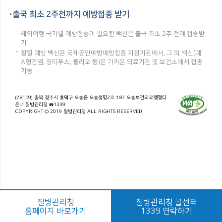
출국 최소 2주전까지 예방접종 받기
해외여행 국가별 예방접종이 필요한 백신은 출국 최소 2주 전에 접종받
기
황열 예방 백신은 국제공인예방예방접종 지정기관에서, 그 외 백신(예:
A형간염, 장티푸스, 폴리오 등)은 가까운 의료기관 및 보건소에서 접종
가능
(28159) 충북 청주시 흥덕구 오송읍 오송생명2로 187 오송보건의료행정타
운내 질병관리청 ☎1339
COPYRIGHT © 2019 질병관리청 ALL RIGHTS RESERVED.
질병관리청
질병관리청 콜센터
홈페이지 바로가기
1339 연락하기