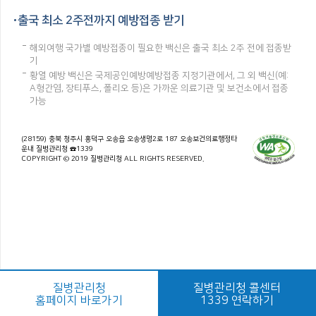
출국 최소 2주전까지 예방접종 받기
해외여행 국가별 예방접종이 필요한 백신은 출국 최소 2주 전에 접종받
기
황열 예방 백신은 국제공인예방예방접종 지정기관에서, 그 외 백신(예:
A형간염, 장티푸스, 폴리오 등)은 가까운 의료기관 및 보건소에서 접종
가능
(28159) 충북 청주시 흥덕구 오송읍 오송생명2로 187 오송보건의료행정타
운내 질병관리청 ☎1339
COPYRIGHT © 2019 질병관리청 ALL RIGHTS RESERVED.
질병관리청
질병관리청 콜센터
홈페이지 바로가기
1339 연락하기