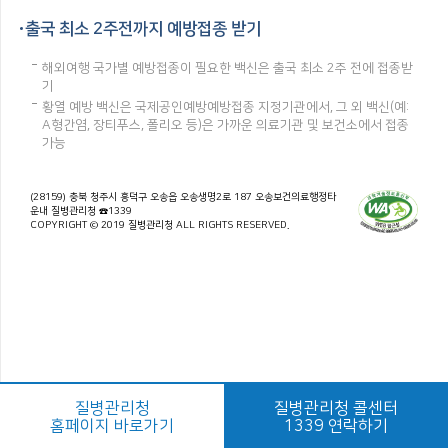
출국 최소 2주전까지 예방접종 받기
해외여행 국가별 예방접종이 필요한 백신은 출국 최소 2주 전에 접종받
기
황열 예방 백신은 국제공인예방예방접종 지정기관에서, 그 외 백신(예:
A형간염, 장티푸스, 폴리오 등)은 가까운 의료기관 및 보건소에서 접종
가능
(28159) 충북 청주시 흥덕구 오송읍 오송생명2로 187 오송보건의료행정타
운내 질병관리청 ☎1339
COPYRIGHT © 2019 질병관리청 ALL RIGHTS RESERVED.
질병관리청
질병관리청 콜센터
홈페이지 바로가기
1339 연락하기